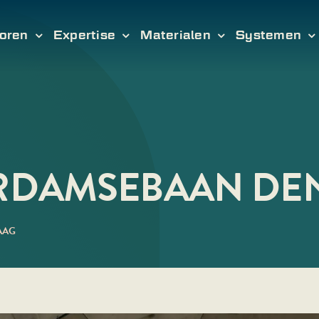
oren
Expertise
Materialen
Systemen
RDAMSEBAAN DE
AAG