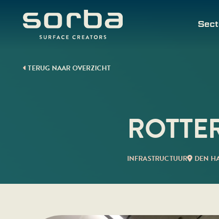
Ga
naar
Sect
inhoud
TERUG NAAR OVERZICHT
ROTTE
INFRASTRUCTUUR
DEN H