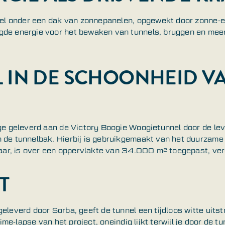
nnel onder een dak van zonnepanelen, opgewekt door zonne-e
de energie voor het bewaken van tunnels, bruggen en meer
L IN DE SCHOONHEID V
age geleverd aan de Victory Boogie Woogietunnel door de le
 de tunnelbak. Hierbij is gebruikgemaakt van het duurzame
baar, is over een oppervlakte van 34.000 m² toegepast, ver
T
eleverd door Sorba, geeft de tunnel een tijdloos witte uits
time-lapse van het project, oneindig lijkt terwijl je door de tu