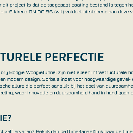
or dit project is dat de toegepast coating bestand is tegen
kleur Sikkens ON.00.86 (wit) voldoet uitstekend aan deze v
TURELE PERFECTIE
ry Boogie Woogietunnel zijn niet alleen infrastructurele 
n modern design. Sorba’s inzet voor hoogwaardige gevel- 
sche allure die perfect aansluit bij het doel van duurzaamhe
keling, waar innovatie en duurzaamheid hand in hand gaan 
IE?
ct zelf ervaren? Bekijk dan de [time-lapse](link naar de tim