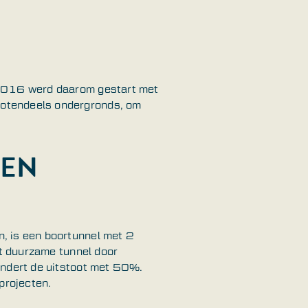
 2016 werd daarom gestart met
rotendeels ondergronds, om
EEN
, is een boortunnel met 2
st duurzame tunnel door
indert de uitstoot met 50%.
projecten.