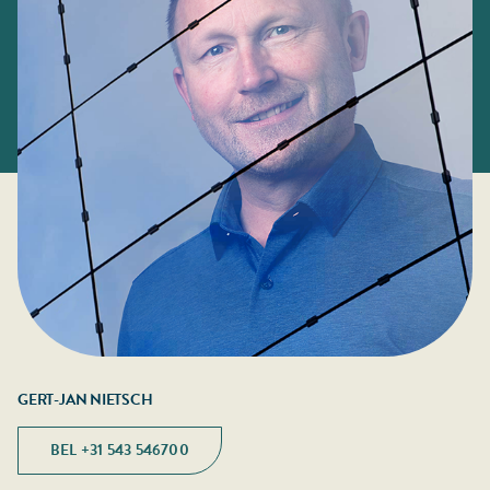
e
r
k
l
a
r
i
n
g
*
GERT-JAN NIETSCH
BEL +31 543 546700