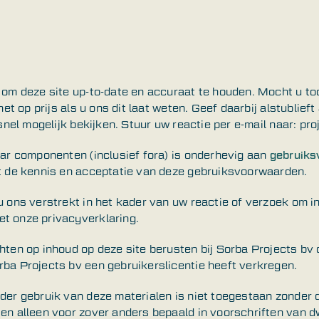
n om deze site up-to-date en accuraat te houden. Mocht u to
het op prijs als u ons dit laat weten. Geef daarbij alstublief
 snel mogelijk bekijken. Stuur uw reactie per e-mail naar: p
aar componenten (inclusief fora) is onderhevig aan
gebruik
rt de kennis en acceptatie van deze gebruiksvoorwaarden.
u ons verstrekt in het kader van uw reactie of verzoek om in
t onze privacyverklaring.
hten op inhoud op deze site berusten bij Sorba Projects bv o
rba Projects bv een gebruikerslicentie heeft verkregen.
der gebruik van deze materialen is niet toegestaan zonder 
en alleen voor zover anders bepaald in voorschriften van d