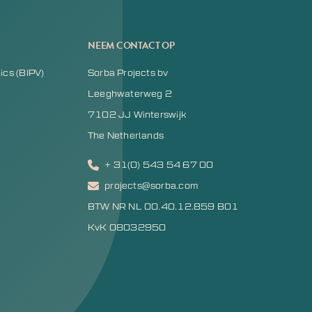
NEEM CONTACT OP
ics (BIPV)
Sorba Projects bv
Leeghwaterweg 2
7102 JJ Winterswijk
The Netherlands
+ 31(0) 543 54 67 00
projects@sorba.com
BTW NR NL 00.40.12.859 B01
KvK 08032950