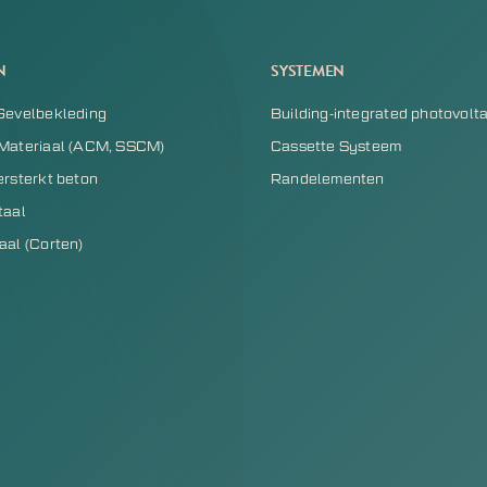
N
SYSTEMEN
Gevelbekleding
Building-integrated photovolta
Materiaal (ACM, SSCM)
Cassette Systeem
ersterkt beton
Randelementen
taal
aal (Corten)