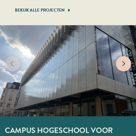
BEKIJK ALLE PROJECTEN
CAMPUS HOGESCHOOL VOOR
ATEK HAMBURG
STADHUISPLEIN ROTTERDAM
BIMA DÜSSELDORF
150KV STATION ROZENBURG
NOORDWEST ZIEKENHUIS