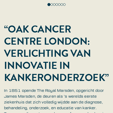
“OAK CANCER
CENTRE LONDON:
VERLICHTING VAN
INNOVATIE IN
KANKERONDERZOEK”
In 1851 opende The Royal Marsden, opgericht door
James Marsden, de deuren als ’s werelds eerste
ziekenhuis dat zich volledig wijdde aan de diagnose,
behandeling, onderzoek, en educatie van kanker.