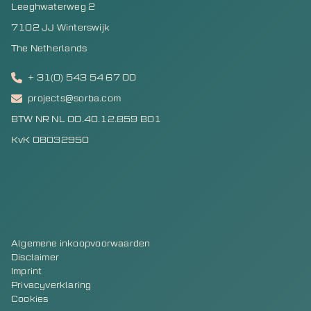
Leeghwaterweg 2
7102 JJ Winterswijk
The Netherlands
+ 31(0) 543 54 67 00
projects@sorba.com
BTW NR NL 00.40.12.859 B01
KvK 08032950
Algemene inkoopvoorwaarden
Disclaimer
Imprint
Privacyverklaring
Cookies