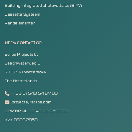
Building-integrated photovoltaics (BIPV)
Cassette Systeem
Randelementen
NEEM CONTACT OP
Sorba Projects bv
Leeghwaterweg 2
7102 JJ Winterswijk
The Netherlands
+ 31(0) 543 54 67 00
projects@sorba.com
BTW NR NL 00.40.12.859 B01
KvK 08032950