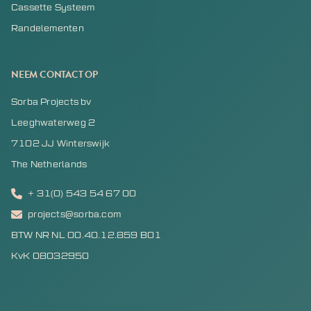
Cassette Systeem
Randelementen
NEEM CONTACT OP
Sorba Projects bv
Leeghwaterweg 2
7102 JJ Winterswijk
The Netherlands
+ 31(0) 543 54 67 00
projects@sorba.com
BTW NR NL 00.40.12.859 B01
KvK 08032950