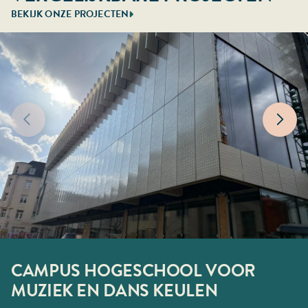
BEKIJK ONZE PROJECTEN
CAMPUS HOGESCHOOL VOOR
ATEK HAMBURG
STADHUISPLEIN ROTTERDAM
BIMA DÜSSELDORF
150KV STATION ROZENBURG
NOORDWEST ZIEKENHUIS
MUZIEK EN DANS KEULEN
ALKMAAR
UTILITEITSBOUW
UTILITEITSBOUW
UTILITEITSBOUW
UTILITEITSBOUW
HAMBURG
ROTTERDAM
DUSSELDORF
ROZENBURG