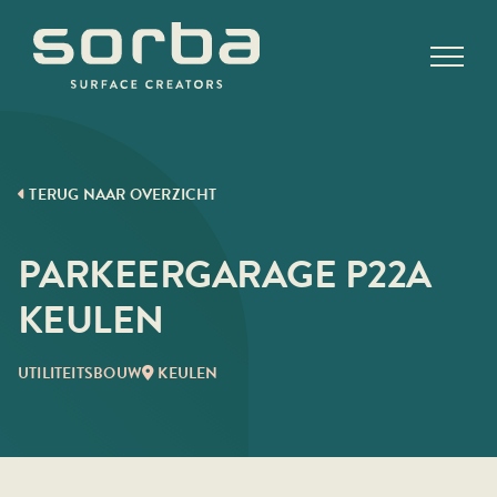
Ga
naar
inhoud
TERUG NAAR OVERZICHT
PARKEERGARAGE P22A
KEULEN
UTILITEITSBOUW
KEULEN