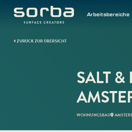
Skip
to
Arbeitsbereiche
content
ZURÜCK ZUR ÜBERSICHT
SALT &
AMSTE
WOHNUNGSBAU
AMSTER